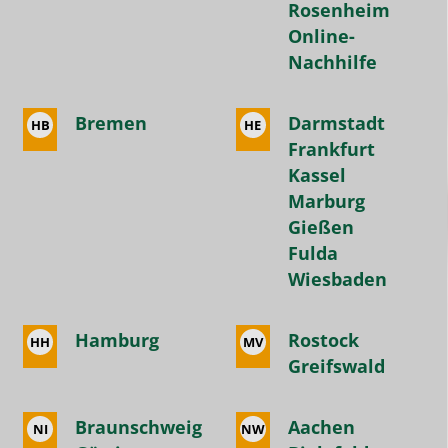
Rosenheim
oder
Online-
sogar
Nachhilfe
Jahresverträge
abzuschließen.
Bremen
Darmstadt
HB
HE
Wir
Frankfurt
sind
Kassel
sehr
Marburg
dankbar
Gießen
für
Fulda
die
Wiesbaden
tolle
Betreuung
Hamburg
Rostock
HH
MV
und
Greifswald
den
hervorragenden
Braunschweig
Aachen
Service!
NI
NW