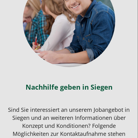
hat
wieder
Spaß
an
Mathe
gewonnen!
Er
hat
einen
intensiven
Nachhilfe geben
in Siegen
eins
zu
eins
Sind Sie interessiert an unserem Jobangebot in
Unterricht
Siegen und an weiteren Informationen über
gehabt
Konzept und Konditionen? Folgende
und
Möglichkeiten zur Kontaktaufnahme stehen
konnte