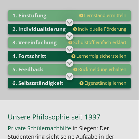
Einstufung
Lernstand ermitteln
Individualisierung
Individuelle Förderung
Vereinfachung
Schulstoff einfach erklärt
Fortschritt
Lernerfolg sicherstellen
Feedback
Rückmeldung erhalten
Selbstständigkeit
Eigenständig lernen
Unsere Philosophie seit 1997
Private Schülernachhilfe
in Siegen: Der
Studentenring sieht seine Aufgabe in der