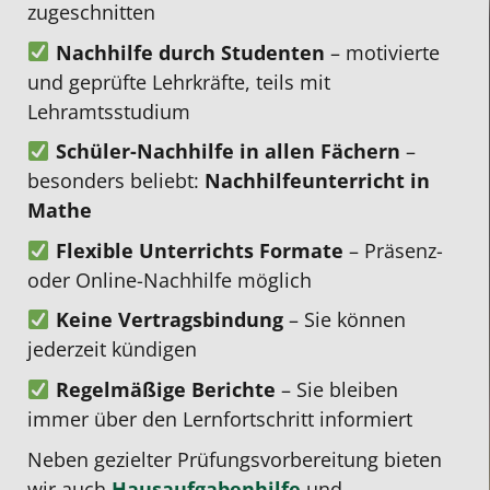
zugeschnitten
besseren
die
geschrieben
in
zu
Nachhilfe durch Studenten
– motivierte
belehrt
Std.
dank
Anspruch
Friede
und geprüfte Lehrkräfte, teils mit
Es
die
der
nehmen.
Da
Lehramtsstudium
wurde
man
Nachhilfe
meine
schnell
auch
von
Tochte
Schüler-Nachhilfe in allen Fächern
–
ein
hat
Herrn
offt
besonders beliebt:
Nachhilfeunterricht in
sehr
und
Nguyen.
Mittag
Mathe
guter
nicht
Er
hat,
Flexible Unterrichts Formate
– Präsenz-
Nachhilfelehrer
pauschal,
war
konnte
oder Online-Nachhilfe möglich
gefunden
wo
stets
die
Keine Vertragsbindung
– Sie können
und
bei
geduldig,
Studen
jederzeit kündigen
es
so
motiviert,
Selina
hat
vielen
mutmachend,
uns
Regelmäßige Berichte
– Sie bleiben
sofort
anderen
erklärte
helfen
immer über den Lernfortschritt informiert
zwischen
Anbietern
auf
einen
Neben gezielter Prüfungsvorbereitung bieten
den
der
unterschiedlichen
passe
wir auch
Hausaufgabenhilfe
und