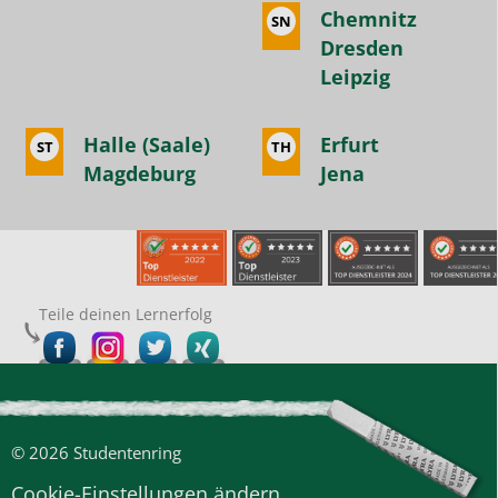
Chemnitz
SN
Dresden
Leipzig
Halle (Saale)
Erfurt
ST
TH
Magdeburg
Jena
Teile deinen Lernerfolg
© 2026 Studentenring
Cookie-Einstellungen ändern