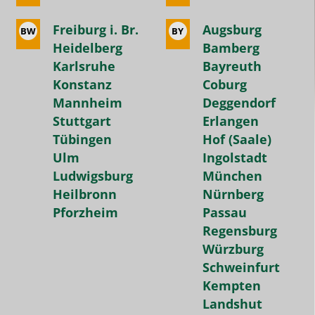
die
tatsächlich
Freiburg i. Br.
Augsburg
BW
BY
genommenen
Heidelberg
Bamberg
Karlsruhe
Bayreuth
Stunden
Konstanz
Coburg
bezahlt
Mannheim
Deggendorf
und
Stuttgart
Erlangen
jederzeit
Tübingen
Hof (Saale)
pausieren
Ulm
Ingolstadt
kann.
Ludwigsburg
München
Bei
Heilbronn
Nürnberg
den
Pforzheim
Passau
meisten
Regensburg
Nachhilfeinstituten
Würzburg
wird
Schweinfurt
man
Kempten
gedrängt
Landshut
Halbjahres-