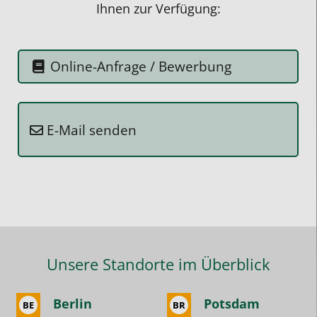
Ihnen zur Verfügung:
jederzeit
Rücksprache
mit
Online-Anfrage / Bewerbung
seinem
Lehrer
halten.
E-Mail senden
Wichtig
wäre
auch
zu
erwähnen,
dass
man
Unsere Standorte im Überblick
bei
Studentenring
Berlin
Potsdam
BE
BR
nur