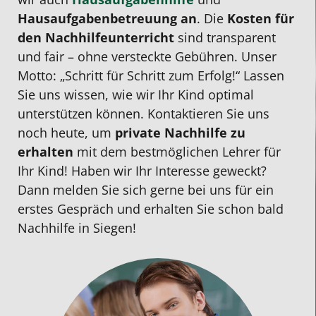
beiden
Fall
Wegen
Tag
Hausaufgabenbetreuung
an
. Die
Kosten für
gematscht.
ist.
und
zu
den Nachhilfeunterricht
sind transparent
Mein
Kann
war
finden
und fair – ohne versteckte Gebühren. Unser
Sohn
ich
dabei
wo
Motto: „Schritt für Schritt zum Erfolg!“ Lassen
hat
nur
immer
sie
Sie uns wissen, wie wir Ihr Kind optimal
sich
weiterempfehlen.
positiv.
immer
unterstützen können. Kontaktieren Sie uns
von
Meine
Wir
flexibe
noch heute, um
private Nachhilfe
zu
einer
Tochter
danken
ist.
erhalten
mit dem bestmöglichen Lehrer für
4
hat
Herrn
Wir
Ihr Kind!
Haben wir Ihr Interesse geweckt?
auf
sich
Nguyen
sind
Dann melden Sie sich gerne bei uns für ein
eine
in
sehr
sehr
erstes Gespräch und erhalten Sie schon bald
2
eineinhalb
für
zu
Nachhilfe in Siegen
!
verbessert
Jahren
die
frieden
und
um
professionelle
das
zwei
Nachhilfe.
Wichtigste:
Noten
er
verbessert.