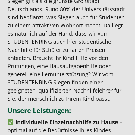
Siegen gilt als die grünste Großstadt
war
Nachhilfe
hatten
ein
einer
U
Deutschlands. Rund 80% der Universitätsstadt
anfangs
Lehrer!
wir
sehr
Nachhi
S
sind bepflanzt, was Siegen auch für Studenten
skeptisch,
Den
einen
vertrauensw
für
a
zu einem attraktiven Wohnort macht. Da liegt
ob
Studentenring
Nachhilfelehrer,
und
meine
g
es natürlich auf der Hand, dass wir vom
ein
finde
der
zuverlässige
15
m
STUDENTENRING auch hier studentische
Online-
ich
die
Mensch.
jährige
i
Nachhilfe für Schüler
zu fairen Preisen
Unterricht
ganz
Mathenote
Wir
Tochter
u
anbieten. Braucht Ihr Kind Hilfe vor den
das
unkompliziert,
um
sind
wir
e
Prüfungen, eine
Hausaufgabenhilfe
oder
Richtige
preislich
2
mit
haben
g
generell eine Lernunterstützung? Wir vom
für
total
Noten
seinen
eine
a
STUDENTENRING Siegen finden einen
ihn
ok
nach
Leistungen
tolle
s
geeigneten, qualifizierten
Nachhilfelehrer
für
ist.
und
oben
sehr
nette
e
Sie, der menschlich zu Ihrem Kind passt.
Bei
Vor
verbessern
zufrieden
Studen
V
Unsere Leistungen:
Studentenring
allem
konnte.
und
Meine
wurde
bezahlt
Abschlussprüfung
werden
Tochte
Individuelle Einzelnachhilfe zu Hause
–
ich
man
mit
weiterhin
ist
optimal auf die Bedürfnisse Ihres Kindes
eines
nur
1,0
Mathenachhi
sehr